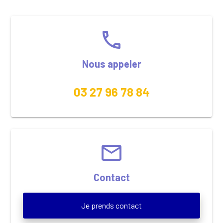
phone
Nous appeler
03 27 96 78 84
email
Contact
Je prends contact