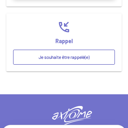
phone_callback
Rappel
Je souhaite être rappelé(e)