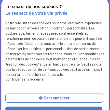
Le secret de nos cookies ?
Le respect de votre vie privée
NOUS RETROUVER
Notre site utilise des cookies pour améliorer votre expérience
10 rue de Sailly
de navigation et vous offrir un contenu personnalisé. Les
62112 CORBEHEM
cookies strictement nécessaires sont essentiels au
fonctionnement de base de notre site et ne peuvent pas être
NOUS CONTACTER
désactivés. Cependant, vous avez le choix d'activer ou de
désactiver les cookies de personnalisation, de performance et
03 27 96 78 84
de marketing selon vos préférences. Vous pouvez modifier vos
paramètres de cookies à tout moment en cliquant sur le lien
NUMÉRO SIRET
'Gestion des cookies' situé en bas de notre site. Veuillez noter
44502466400028
que la désactivation de certains cookies peut avoir un impact
sur certaines fonctionnalités du site.
Continuer sans accepter
LIENS UTILES
Plan du site
Mentions légales
Personnaliser
Politique de confidentialité
Gestion des cookies