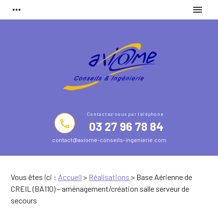
Panneau de gestion des cookies
more_horiz
menu
phone
03 27 96 78 84
contact@axiome-conseils-ingenierie.com
Vous êtes ici :
Accueil
>
Réalisations
>
Base Aérienne de
CREIL (BA110) – aménagement/création salle serveur de
secours