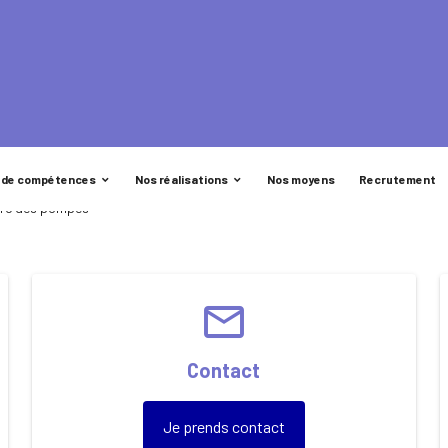
 de compétences
Nos réalisations
Nos moyens
Recrutement
parc des pompes
email
Contact
Je prends contact