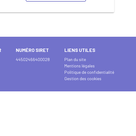
R
NUMÉRO SIRET
LIENS UTILES
44502466400028
Plan du site
Mentions légales
Politique de confidentialité
Gestion des cookies