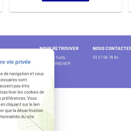
NOUS RETROUVER
NOUS CONTACTE
10 rue de Sailly
03 27 96 78 84
re vie privée
62112 CORBEHEM
ce de navigation et vous
cessaires sont
peuvent pas être
ésactiver les cookies de
s préférences. Vous
 cliquant sur le lien
ter que la désactivation
ionnalités du site.