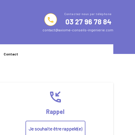
phone
03 27 96 78 84
contact@axiome-conseils-ingenierie.com
Contact
phone_callback
Rappel
Je souhaite être rappelé(e)