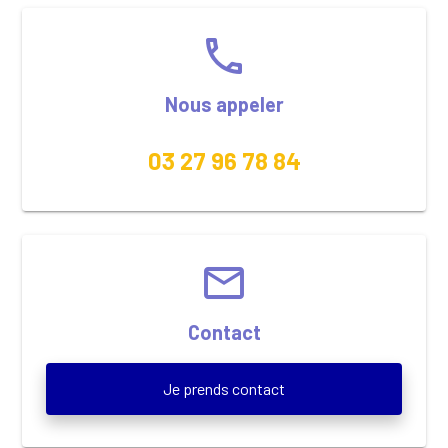
phone
Nous appeler
03 27 96 78 84
email
Contact
Je prends contact