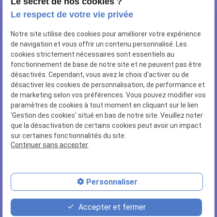
Le secret de nos cookies ?
Le respect de votre vie privée
NOUS RETROUVER
Notre site utilise des cookies pour améliorer votre expérience
10 rue de Sailly
de navigation et vous offrir un contenu personnalisé. Les
62112 CORBEHEM
cookies strictement nécessaires sont essentiels au
fonctionnement de base de notre site et ne peuvent pas être
NOUS CONTACTER
désactivés. Cependant, vous avez le choix d'activer ou de
désactiver les cookies de personnalisation, de performance et
03 27 96 78 84
de marketing selon vos préférences. Vous pouvez modifier vos
paramètres de cookies à tout moment en cliquant sur le lien
NUMÉRO SIRET
'Gestion des cookies' situé en bas de notre site. Veuillez noter
44502466400028
que la désactivation de certains cookies peut avoir un impact
sur certaines fonctionnalités du site.
Continuer sans accepter
LIENS UTILES
Plan du site
Mentions légales
Personnaliser
Politique de confidentialité
Gestion des cookies
Accepter et fermer