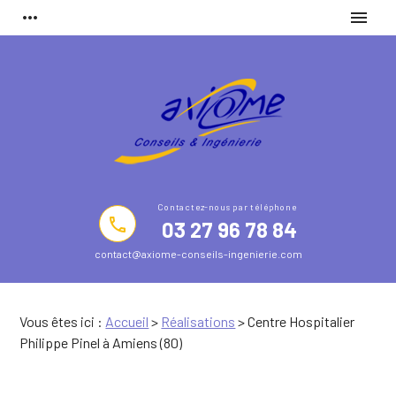
Panneau de gestion des cookies
more_horiz
menu
phone
03 27 96 78 84
contact@axiome-conseils-ingenierie.com
Vous êtes ici :
Accueil
>
Réalisations
>
Centre Hospitalier
Philippe Pinel à Amiens (80)