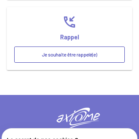
phone_callback
Rappel
Je souhaite être rappelé(e)