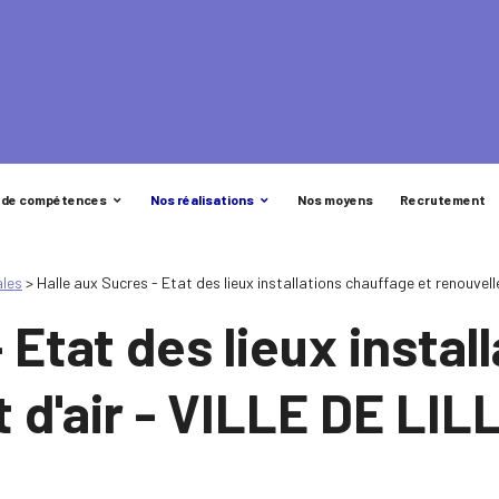
 de compétences
Nos réalisations
Nos moyens
Recrutement
ales
>
Halle aux Sucres - Etat des lieux installations chauffage et renouvel
 Etat des lieux insta
 d'air - VILLE DE LIL