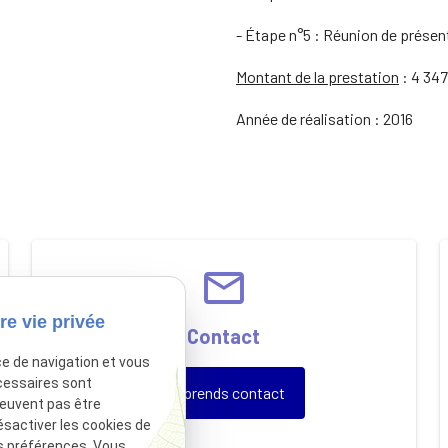
- Étape n°5 : Réunion de présen
Montant de la prestation
: 4 347
Année de réalisation : 2016
email
re vie privée
Contact
ce de navigation et vous
cessaires sont
Je prends contact
peuvent pas être
ésactiver les cookies de
s préférences. Vous