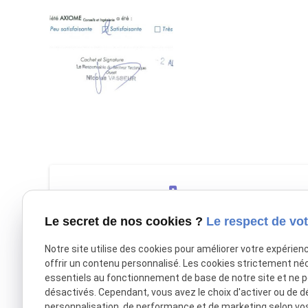
phone
Le secret de nos cookies ?
Le respect de vot
Nous appeler
Notre site utilise des cookies pour améliorer votre expérien
offrir un contenu personnalisé. Les cookies strictement né
03 27 96 78 84
essentiels au fonctionnement de base de notre site et ne 
désactivés. Cependant, vous avez le choix d'activer ou de d
personnalisation, de performance et de marketing selon vo