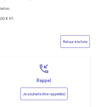
tation.
,00 € HT.
Retour à la liste
phone_callback
Rappel
Je souhaite être rappelé(e)