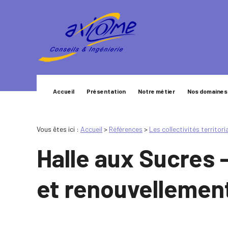
Panneau de gestion des cookies
Accueil
Présentation
Notre métier
Nos domaines
Vous êtes ici :
Accueil
>
Références
>
Les collectivités territori
Halle aux Sucres -
et renouvellement