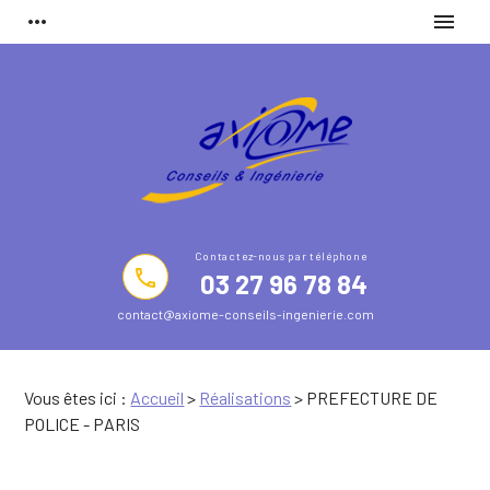
Panneau de gestion des cookies
more_horiz
menu
phone
03 27 96 78 84
contact@axiome-conseils-ingenierie.com
Vous êtes ici :
Accueil
>
Réalisations
>
PREFECTURE DE
POLICE - PARIS