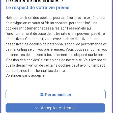
Le secret de nos cookies ?
Le respect de votre vie privée
NOUS RETROUVER
Notre site utilise des cookies pour améliorer votre expérience
10 rue de Sailly
de navigation et vous offrir un contenu personnalisé. Les
62112 CORBEHEM
cookies strictement nécessaires sont essentiels au
fonctionnement de base de notre site et ne peuvent pas être
NOUS CONTACTER
désactivés. Cependant, vous avez le choix d'activer ou de
désactiver les cookies de personnalisation, de performance et
03 27 96 78 84
de marketing selon vos préférences. Vous pouvez modifier vos
paramètres de cookies à tout moment en cliquant sur le lien
NUMÉRO SIRET
'Gestion des cookies' situé en bas de notre site. Veuillez noter
44502466400028
que la désactivation de certains cookies peut avoir un impact
sur certaines fonctionnalités du site.
Continuer sans accepter
LIENS UTILES
Plan du site
Mentions légales
Personnaliser
Politique de confidentialité
Gestion des cookies
Accepter et fermer