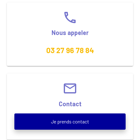
phone
Nous appeler
03 27 96 78 84
email
Contact
Je prends contact