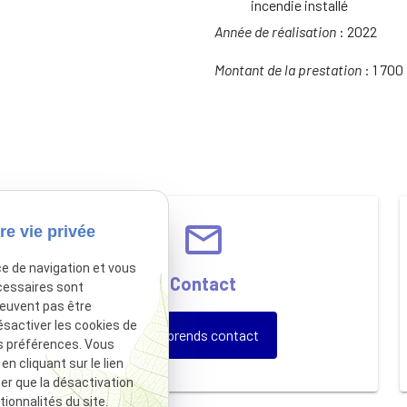
incendie installé
Année de réalisation
: 2022
Montant de la prestation
: 1 700
email
re vie privée
ce de navigation et vous
Contact
cessaires sont
peuvent pas être
ésactiver les cookies de
Je prends contact
s préférences. Vous
 cliquant sur le lien
ter que la désactivation
ionnalités du site.