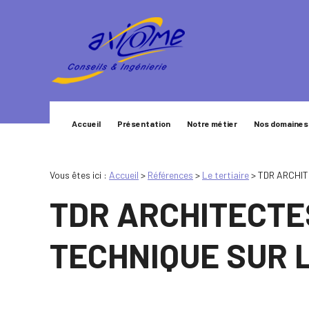
Panneau de gestion des cookies
Accueil
Présentation
Notre métier
Nos domaines
Vous êtes ici :
Accueil
>
Références
>
Le tertiaire
>
TDR ARCHIT
TDR ARCHITECTE
TECHNIQUE SUR 