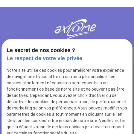
Le secret de nos cookies ?
Le respect de votre vie privée
NOUS RETROUVER
Notre site utilise des cookies pour améliorer votre expérience
10 rue de Sailly
de navigation et vous offrir un contenu personnalisé. Les
62112 CORBEHEM
cookies strictement nécessaires sont essentiels au
fonctionnement de base de notre site et ne peuvent pas être
NOUS CONTACTER
désactivés. Cependant, vous avez le choix d'activer ou de
désactiver les cookies de personnalisation, de performance et
03 27 96 78 84
de marketing selon vos préférences. Vous pouvez modifier vos
paramètres de cookies à tout moment en cliquant sur le lien
NUMÉRO SIRET
'Gestion des cookies' situé en bas de notre site. Veuillez noter
44502466400028
que la désactivation de certains cookies peut avoir un impact
sur certaines fonctionnalités du site.