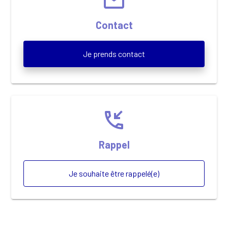
email
Contact
Je prends contact
phone_callback
Rappel
Je souhaite être rappelé(e)