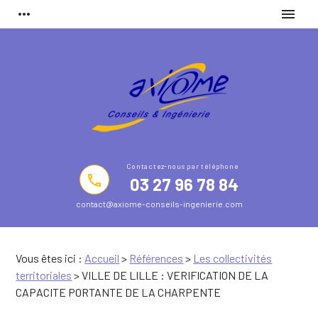
Panneau de gestion des cookies
more_horiz
menu
phone
03 27 96 78 84
contact@axiome-conseils-ingenierie.com
Vous êtes ici :
Accueil
>
Références
>
Les collectivités
territoriales
>
VILLE DE LILLE : VERIFICATION DE LA
CAPACITE PORTANTE DE LA CHARPENTE