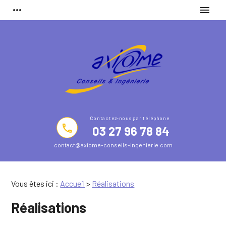
Panneau de gestion des cookies
more_horiz
menu
phone
03 27 96 78 84
contact@axiome-conseils-ingenierie.com
Vous êtes ici :
Accueil
>
Réalisations
Réalisations