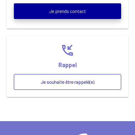
Je prends contact
phone_callback
Rappel
Je souhaite être rappelé(e)