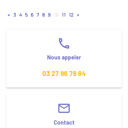
«
3
4
5
6
7
8
9
10
11
12
»
phone
Nous appeler
03 27 96 78 84
email
Contact