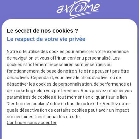
Le secret de nos cookies ?
Le respect de votre vie privée
NOUS RETROUVER
Notre site utilise des cookies pour améliorer votre expérience
10 rue de Sailly
de navigation et vous offrir un contenu personnalisé. Les
62112 CORBEHEM
cookies strictement nécessaires sont essentiels au
fonctionnement de base de notre site et ne peuvent pas être
NOUS CONTACTER
désactivés. Cependant, vous avez le choix d'activer ou de
désactiver les cookies de personnalisation, de performance et
03 27 96 78 84
de marketing selon vos préférences. Vous pouvez modifier vos
paramètres de cookies à tout moment en cliquant sur le lien
NUMÉRO SIRET
'Gestion des cookies' situé en bas de notre site. Veuillez noter
44502466400028
que la désactivation de certains cookies peut avoir un impact
sur certaines fonctionnalités du site.
Continuer sans accepter
LIENS UTILES
Plan du site