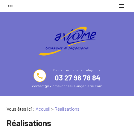
Panneau de gestion des cookies
more_horiz
menu
phone
03 27 96 78 84
contact@axiome-conseils-ingenierie.com
Vous êtes ici :
Accueil
>
Réalisations
Réalisations