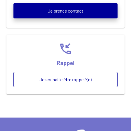
Je prends contact
phone_callback
Rappel
Je souhaite être rappelé(e)