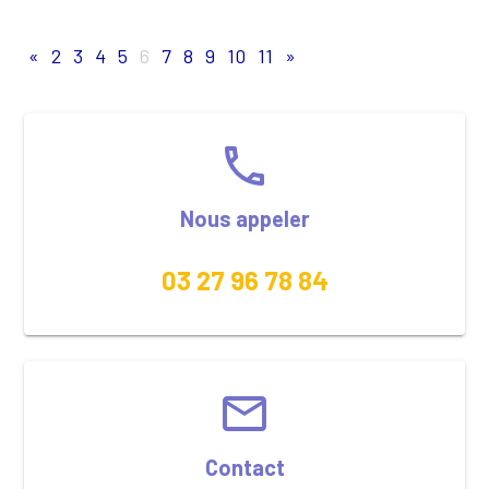
«
2
3
4
5
6
7
8
9
10
11
»
phone
Nous appeler
03 27 96 78 84
email
Contact