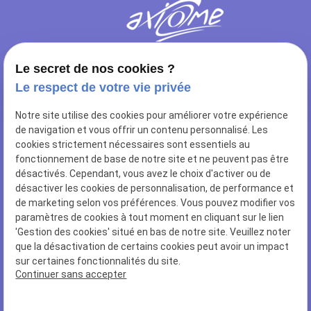
Le secret de nos cookies ?
Le respect de votre vie privée
NOUS RETROUVER
Notre site utilise des cookies pour améliorer votre expérience
10 rue de Sailly
de navigation et vous offrir un contenu personnalisé. Les
62112 CORBEHEM
cookies strictement nécessaires sont essentiels au
fonctionnement de base de notre site et ne peuvent pas être
NOUS CONTACTER
désactivés. Cependant, vous avez le choix d'activer ou de
désactiver les cookies de personnalisation, de performance et
03 27 96 78 84
de marketing selon vos préférences. Vous pouvez modifier vos
paramètres de cookies à tout moment en cliquant sur le lien
NUMÉRO SIRET
'Gestion des cookies' situé en bas de notre site. Veuillez noter
44502466400028
que la désactivation de certains cookies peut avoir un impact
sur certaines fonctionnalités du site.
Continuer sans accepter
LIENS UTILES
Plan du site